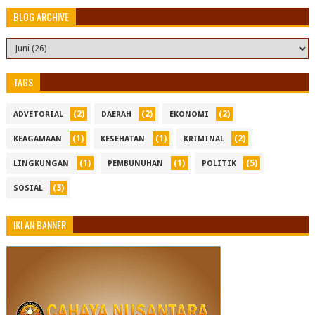
BLOG ARCHIVE
TAGS
(2)
(2)
(2)
ADVETORIAL
DAERAH
EKONOMI
(1)
(1)
(2)
KEAGAMAAN
KESEHATAN
KRIMINAL
(1)
(1)
(5)
LINGKUNGAN
PEMBUNUHAN
POLITIK
(3)
SOSIAL
IKLAN BANNER