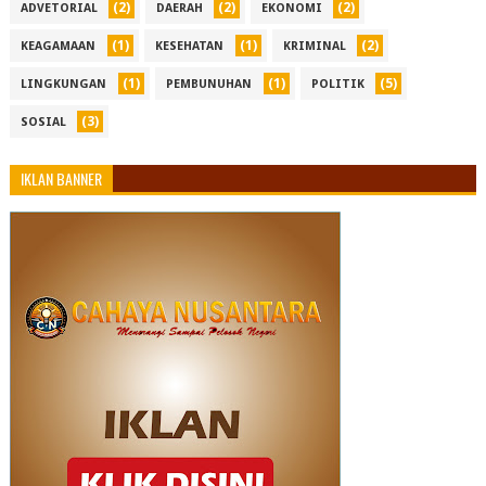
(2)
(2)
(2)
ADVETORIAL
DAERAH
EKONOMI
(1)
(1)
(2)
KEAGAMAAN
KESEHATAN
KRIMINAL
(1)
(1)
(5)
LINGKUNGAN
PEMBUNUHAN
POLITIK
(3)
SOSIAL
IKLAN BANNER