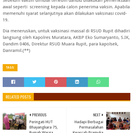
Sebelum vaksin dimulai terlebih dahulu dilakukan pemeriksaan
awal seperti screening kepada calon penerima vaksin. Apabila
memenuhi syarat selanjutnya akan dilakukan vaksinasi covid-
19.
Dia meneruskan, untuk vaksinasi massal di RSUD Rupit dihadiri
langsung oleh Kapolres Muratara, AKBP Eko Sumaryanto, S.IK,
Dandim 0406, Direktur RSUD Muara Rupit, para kapolsek,
Danramil.(**)
TAGS:
RELATED POSTS
PREVIOUS
NEXT
Peringati HUT
Hadapi Berbagai
Bhayangkara 75,
Permasalahan
Rumah Warga
Kwarcab Pramuka