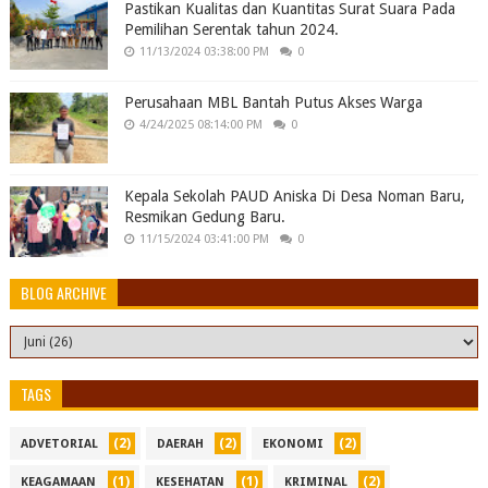
Pastikan Kualitas dan Kuantitas Surat Suara Pada
Pemilihan Serentak tahun 2024.
11/13/2024 03:38:00 PM
0
Perusahaan MBL Bantah Putus Akses Warga
4/24/2025 08:14:00 PM
0
Kepala Sekolah PAUD Aniska Di Desa Noman Baru,
Resmikan Gedung Baru.
11/15/2024 03:41:00 PM
0
BLOG ARCHIVE
TAGS
(2)
(2)
(2)
ADVETORIAL
DAERAH
EKONOMI
(1)
(1)
(2)
KEAGAMAAN
KESEHATAN
KRIMINAL