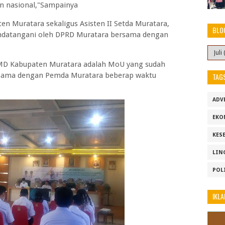
n nasional,"Sampainya
en Muratara sekaligus Asisten II Setda Muratara,
BLO
andatangani oleh DPRD Muratara bersama dengan
MD Kabupaten Muratara adalah MoU yang sudah
rsama dengan Pemda Muratara beberap waktu
TAG
ADV
EKO
KES
LIN
POL
IKLA