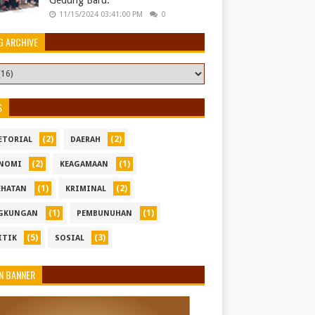
Gedung Baru.
11/15/2024 03:41:00 PM
0
G ARCHIVE
S
(2)
(2)
ETORIAL
DAERAH
(2)
(1)
NOMI
KEAGAMAAN
(1)
(2)
EHATAN
KRIMINAL
(1)
(1)
GKUNGAN
PEMBUNUHAN
(5)
(3)
ITIK
SOSIAL
N BANNER