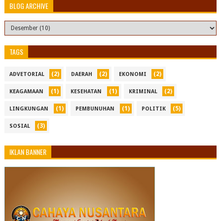
BLOG ARCHIVE
TAGS
(2)
(2)
(2)
ADVETORIAL
DAERAH
EKONOMI
(1)
(1)
(2)
KEAGAMAAN
KESEHATAN
KRIMINAL
(1)
(1)
(5)
LINGKUNGAN
PEMBUNUHAN
POLITIK
(3)
SOSIAL
IKLAN BANNER