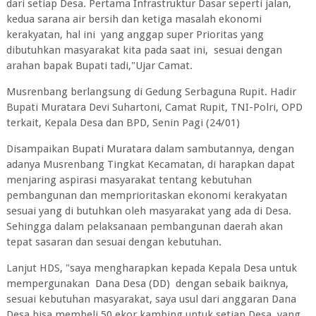
dari setiap Desa. Pertama Infrastruktur Dasar seperti jalan,
kedua sarana air bersih dan ketiga masalah ekonomi
kerakyatan, hal ini yang anggap super Prioritas yang
dibutuhkan masyarakat kita pada saat ini, sesuai dengan
arahan bapak Bupati tadi,"Ujar Camat.
Musrenbang berlangsung di Gedung Serbaguna Rupit. Hadir
Bupati Muratara Devi Suhartoni, Camat Rupit, TNI-Polri, OPD
terkait, Kepala Desa dan BPD, Senin Pagi (24/01)
Disampaikan Bupati Muratara dalam sambutannya, dengan
adanya Musrenbang Tingkat Kecamatan, di harapkan dapat
menjaring aspirasi masyarakat tentang kebutuhan
pembangunan dan memprioritaskan ekonomi kerakyatan
sesuai yang di butuhkan oleh masyarakat yang ada di Desa.
Sehingga dalam pelaksanaan pembangunan daerah akan
tepat sasaran dan sesuai dengan kebutuhan.
Lanjut HDS, "saya mengharapkan kepada Kepala Desa untuk
mempergunakan Dana Desa (DD) dengan sebaik baiknya,
sesuai kebutuhan masyarakat, saya usul dari anggaran Dana
Desa bisa membeli 50 ekor kambing untuk setiap Desa, yang