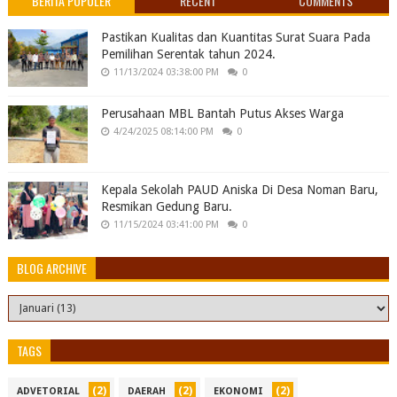
BERITA POPULER
RECENT
COMMENTS
Pastikan Kualitas dan Kuantitas Surat Suara Pada
Pemilihan Serentak tahun 2024.
11/13/2024 03:38:00 PM
0
Perusahaan MBL Bantah Putus Akses Warga
4/24/2025 08:14:00 PM
0
Kepala Sekolah PAUD Aniska Di Desa Noman Baru,
Resmikan Gedung Baru.
11/15/2024 03:41:00 PM
0
BLOG ARCHIVE
TAGS
(2)
(2)
(2)
ADVETORIAL
DAERAH
EKONOMI