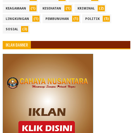
(1)
(1)
(2)
KEAGAMAAN
KESEHATAN
KRIMINAL
(1)
(1)
(5)
LINGKUNGAN
PEMBUNUHAN
POLITIK
(3)
SOSIAL
IKLAN BANNER