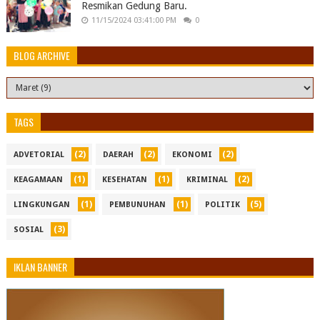
Resmikan Gedung Baru.
11/15/2024 03:41:00 PM
0
BLOG ARCHIVE
TAGS
(2)
(2)
(2)
ADVETORIAL
DAERAH
EKONOMI
(1)
(1)
(2)
KEAGAMAAN
KESEHATAN
KRIMINAL
(1)
(1)
(5)
LINGKUNGAN
PEMBUNUHAN
POLITIK
(3)
SOSIAL
IKLAN BANNER