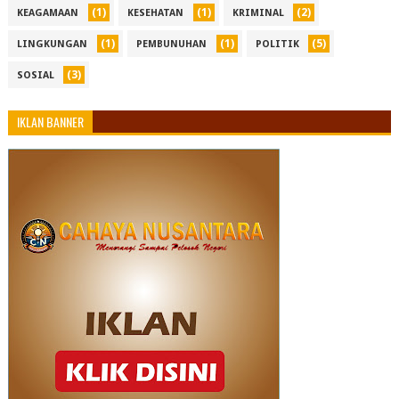
(1)
(1)
(2)
KEAGAMAAN
KESEHATAN
KRIMINAL
(1)
(1)
(5)
LINGKUNGAN
PEMBUNUHAN
POLITIK
(3)
SOSIAL
IKLAN BANNER