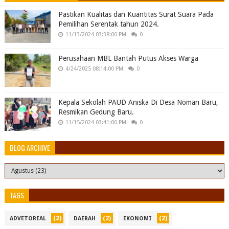
Pastikan Kualitas dan Kuantitas Surat Suara Pada
Pemilihan Serentak tahun 2024.
11/13/2024 03:38:00 PM
0
Perusahaan MBL Bantah Putus Akses Warga
4/24/2025 08:14:00 PM
0
Kepala Sekolah PAUD Aniska Di Desa Noman Baru,
Resmikan Gedung Baru.
11/15/2024 03:41:00 PM
0
BLOG ARCHIVE
TAGS
(2)
(2)
(2)
ADVETORIAL
DAERAH
EKONOMI