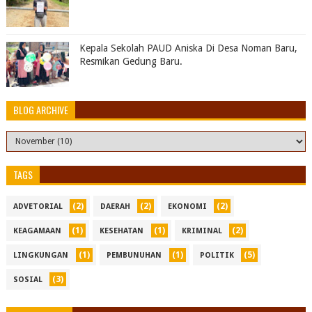
Kepala Sekolah PAUD Aniska Di Desa Noman Baru,
Resmikan Gedung Baru.
BLOG ARCHIVE
TAGS
(2)
(2)
(2)
ADVETORIAL
DAERAH
EKONOMI
(1)
(1)
(2)
KEAGAMAAN
KESEHATAN
KRIMINAL
(1)
(1)
(5)
LINGKUNGAN
PEMBUNUHAN
POLITIK
(3)
SOSIAL