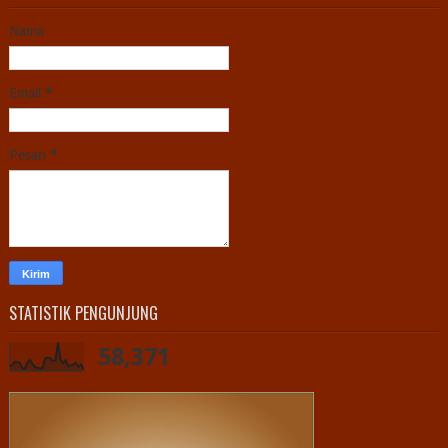
Nama
Email
*
Pesan
*
STATISTIK PENGUNJUNG
58,371