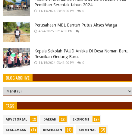
Pemilihan Serentak tahun 2024.
11/13/2024 03:38:00 PM
0
Perusahaan MBL Bantah Putus Akses Warga
4/24/2025 08:14:00 PM
0
Kepala Sekolah PAUD Aniska Di Desa Noman Baru,
Resmikan Gedung Baru.
11/15/2024 03:41:00 PM
0
BLOG ARCHIVE
TAGS
(2)
(2)
(2)
ADVETORIAL
DAERAH
EKONOMI
(1)
(1)
(2)
KEAGAMAAN
KESEHATAN
KRIMINAL