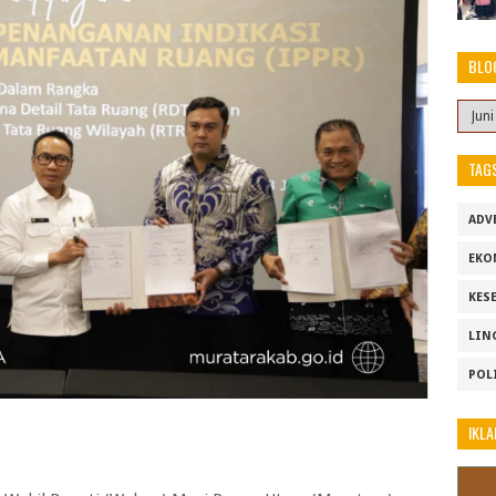
BLO
TAG
ADV
EKO
KES
LIN
POL
IKLA