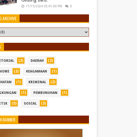
Gedung Baru.
11/15/2024 03:41:00 PM
0
G ARCHIVE
S
(2)
(2)
ETORIAL
DAERAH
(2)
(1)
NOMI
KEAGAMAAN
(1)
(2)
EHATAN
KRIMINAL
(1)
(1)
GKUNGAN
PEMBUNUHAN
(5)
(3)
ITIK
SOSIAL
N BANNER